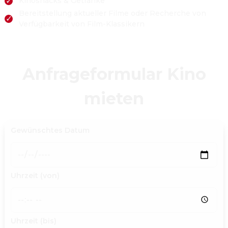
✓
Kinosnacks & Getränke
Bereitstellung aktueller Filme oder Recherche von
✓
Verfügbarkeit von Film-Klassikern
Anfrageformular Kino
mieten
Gewünschtes Datum
Uhrzeit (von)
Uhrzeit (bis)