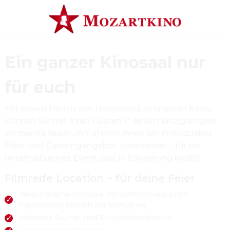
Ein ganzer Kinosaal nur
für euch
Mit einem Hauch von Hollywood: In unseren Kinos
können Sie mit Ihren Gästen in einem einzigartigen
Ambiente feiern. Wir stellen Ihnen ein individuelles
Film- und Cateringangebot zusammen – für ein
unterhaltsames Event, das in Erinnerung bleibt!
Filmreife Location – für deine Feier
Verschiedene Kinosäle mit unterschiedlichen
✓
Kapazitäten stehen zur Verfügung
✓
Moderne Sound- und Projektionstechnik