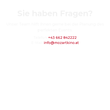
Sie haben Fragen?
Unser Team hilft Ihnen gerne bei der Planung des
perfekten Events.
Telefon
:
+43 662 842222
E-Mail
:
info@mozartkino.at