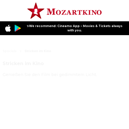
✨We recommend: Cineamo App – Movies & Tickets always
with you.
Specials
Stricken im Kino
Stricken im Kino
Genießen Sie den Film bei gedimmtem Licht.